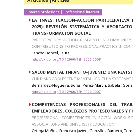
Artículos |Articles
Interés profesional| Professional interest
LA INVESTIGACIÓN-ACCIÓN PARTICIPATIVA 
2025): REVISIÓN SISTEMÁTICA Y APORTACI
TRANSFORMACIÓN SOCIAL
PARTICIPATORY ACTION RESEARCH IN COMMUNITY 
CONTRIBUTIONS TO PROFESSIONAL PRACTICE IN CON
Lancho Doncel, Laura
http://dx.doi.org/10.12960/TSH.2026.0008
SALUD MENTAL INFANTO-JUVENIL: UNA REVIS
CHILD AND ADOLESCENT MENTAL HEALTH: A SYSTEMATI
Bernárdez-Nogueira, Sofía ; Pérez-Martín, Sabela ; Gon
http://dx.doi.org/10.12960/TSH.2026.0007
COMPETENCIAS PROFESIONALES DEL TRAB
EMPLEADORES, COLEGIOS PROFESIONALES Y 
PROFESSIONAL COMPETENCIES IN SOCIAL WORK: SI
ASSOCIATIONS AND UNIVERSITY EDUCATION
Ortega Muñoz, Francisco Javier ; González Barbero, Tere