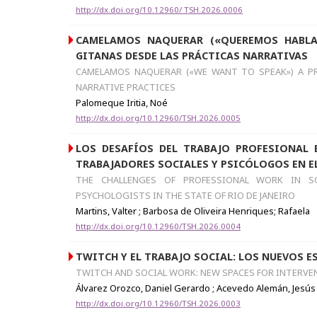
http://dx.doi.org/10.12960/ TSH.2026.0006
CAMELAMOS NAQUERAR («QUEREMOS HABLA
GITANAS DESDE LAS PRÁCTICAS NARRATIVAS
CAMELAMOS NAQUERAR («WE WANT TO SPEAK») A 
NARRATIVE PRACTICES
Palomeque Iritia, Noé
http://dx.doi.org/10.12960/TSH.2026.0005
LOS DESAFÍOS DEL TRABAJO PROFESIONAL 
TRABAJADORES SOCIALES Y PSICÓLOGOS EN EL
THE CHALLENGES OF PROFESSIONAL WORK IN S
PSYCHOLOGISTS IN THE STATE OF RIO DE JANEIRO
Martins, Valter ; Barbosa de Oliveira Henriques; Rafaela
http://dx.doi.org/10.12960/TSH.2026.0004
TWITCH Y EL TRABAJO SOCIAL: LOS NUEVOS 
TWITCH AND SOCIAL WORK: NEW SPACES FOR INTERV
Álvarez Orozco, Daniel Gerardo ; Acevedo Alemán, Jesús ;
http://dx.doi.org/10.12960/TSH.2026.0003