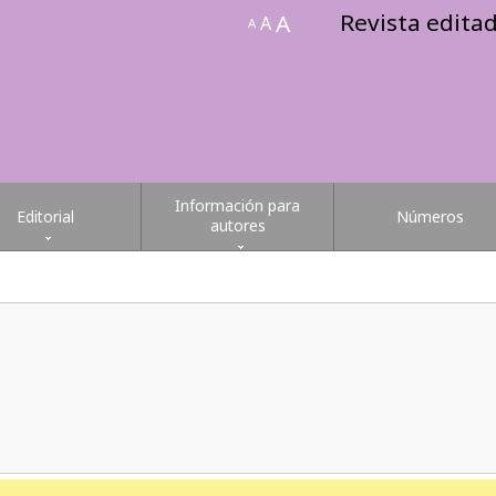
Revista edita
A
A
A
Información para
Editorial
Números
autores