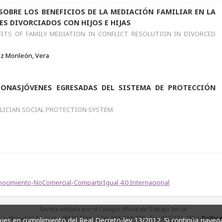
OBRE LOS BENEFICIOS DE LA MEDIACIÓN FAMILIAR EN LA
S DIVORCIADOS CON HIJOS E HIJAS
ITS OF FAMILY MEDIATION IN CONFLICT RESOLUTION IN DIVORCED
dez Monleón, Vera
SONASJÓVENES EGRESADAS DEL SISTEMA DE PROTECCIÓN
ALICIAN SOCIAL PROTECTION SYSTEM
ocimiento-NoComercial-CompartirIgual 4.0 Internacional
Revista editada por el Colegio Oficial de Trabajo Social
San Miguel nº 4, Local - 28008 Madrid Tel. 915 219 280 - Fax 915 222 380 |
Polític
ookies en cumplimiento del Real Decreto-ley 13/2012. Si continúa na