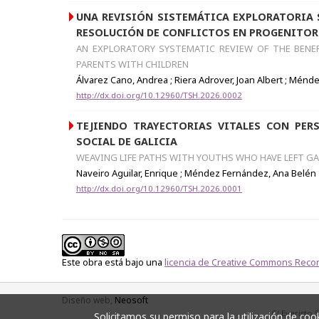
UNA REVISIÓN SISTEMÁTICA EXPLORATORIA S
RESOLUCIÓN DE CONFLICTOS EN PROGENITORE
AN EXPLORATORY SYSTEMATIC REVIEW OF THE BENEF
PARENTS WITH CHILDREN
Álvarez Cano, Andrea ; Riera Adrover, Joan Albert ; Mén
http://dx.doi.org/10.12960/TSH.2026.0002
TEJIENDO TRAYECTORIAS VITALES CON PER
SOCIAL DE GALICIA
WEAVING LIFE PATHS WITH YOUTHS WHO HAVE LEFT G
Naveiro Aguilar, Enrique ; Méndez Fernández, Ana Belén
http://dx.doi.org/10.12960/TSH.2026.0001
Este obra está bajo una
licencia de Creative Commons Recon
TOP
Diseño web,
Neosoft
C/ Evaristo 
Solicitamos su permiso para la utilización de c