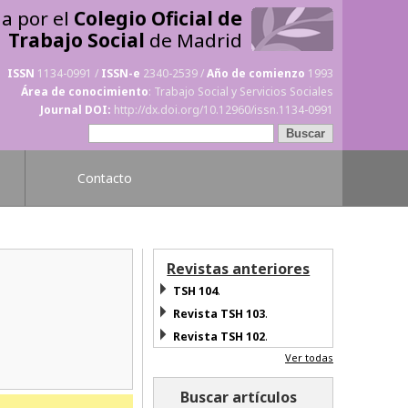
da por el
Colegio Oficial de
Trabajo Social
de Madrid
ISSN
1134-0991 /
ISSN-e
2340-2539 /
Año de comienzo
1993
Área de conocimiento
: Trabajo Social y Servicios Sociales
Journal DOI:
http://dx.doi.org/10.12960/issn.1134-0991
Contacto
Revistas anteriores
TSH 104
.
Revista TSH 103
.
Revista TSH 102
.
Ver todas
Buscar artículos