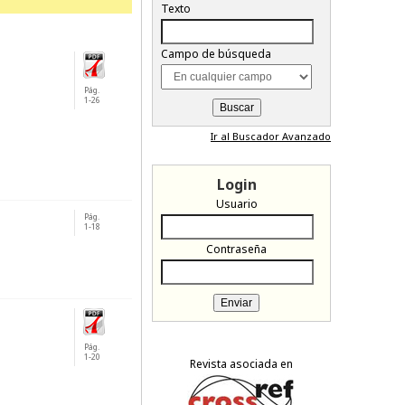
Texto
Campo de búsqueda
Pág.
1-26
Ir al Buscador Avanzado
Login
Usuario
Pág.
1-18
Contraseña
Pág.
1-20
Revista asociada en