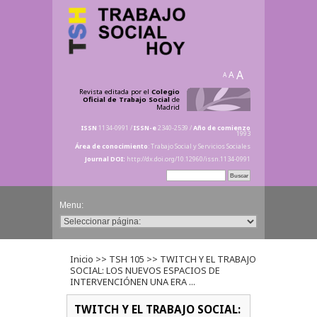
A
A
A
Revista editada por el
Colegio
Oficial de Trabajo Social
de
Madrid
ISSN
1134-0991 /
ISSN-e
2340-2539 /
Año de comienzo
1993
Área de conocimiento
: Trabajo Social y Servicios Sociales
Journal DOI:
http://dx.doi.org/10.12960/issn.1134-0991
Inicio
>>
TSH 105
>> TWITCH Y EL TRABAJO
SOCIAL: LOS NUEVOS ESPACIOS DE
INTERVENCIÓNEN UNA ERA ...
TWITCH Y EL TRABAJO SOCIAL: