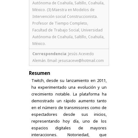
Autónoma de Coahuila, Saltillo, Coahuila,
México. (3) Maestra en Modelos de
Intervención social Construccionista.
Profesor de Tiempo Completo,
Facultad de Trabajo Social, Universidad
Autónoma de Coahuila, Saltillo, Coahuila,
México.
Correspondencia
: Jesús Acevedo
Alemán. Email: jesusaceve@hotmail.com
Resumen
Twitch, desde su lanzamiento en 2011,
ha experimentado una evolución y un
crecimiento notable. La plataforma ha
demostrado un rápido aumento tanto
en el número de transmisores como de
espectadores desde sus inicios,
representando hoy día, uno de los
espacios digitales de mayores
interacciones. Notoriedad, que