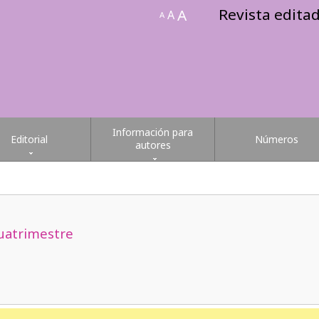
Revista edita
A
A
A
Información para
Editorial
Números
autores
uatrimestre