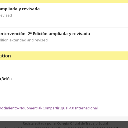
 ampliada y revisada
revised
intervención. 2ª Edición ampliada y revisada
dition extended and revised
ation
a,Belén
ocimiento-NoComercial-CompartirIgual 4.0 Internacional
Revista editada por el Colegio Oficial de Trabajo Social