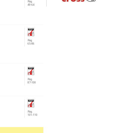
Pág.
49-64
Pág.
65-86
Pág.
87-100
Pág.
101-110