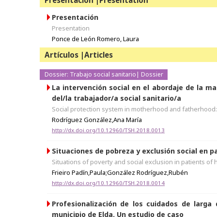
Presentación |Presentation
Presentación
Presentation
Ponce de León Romero, Laura
Artículos |Articles
Dossier: Trabajo social sanitario| Dossier
La intervención social en el abordaje de la ma
del/la trabajador/a social sanitario/a
Social protection system in motherhood and fatherhood: t
Rodríguez González,Ana María
http://dx.doi.org/10.12960/TSH.2018.0013
Situaciones de pobreza y exclusión social en pa
Situations of poverty and social exclusion in patients of 
Frieiro Padín,Paula;González Rodríguez,Rubén
http://dx.doi.org/10.12960/TSH.2018.0014
Profesionalización de los cuidados de larga 
municipio de Elda. Un estudio de caso