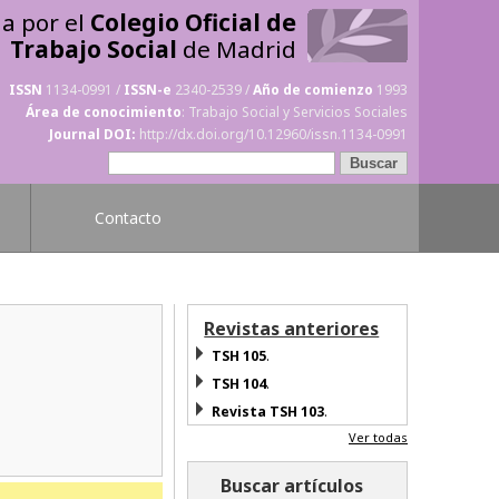
da por el
Colegio Oficial de
Trabajo Social
de Madrid
ISSN
1134-0991 /
ISSN-e
2340-2539 /
Año de comienzo
1993
Área de conocimiento
: Trabajo Social y Servicios Sociales
Journal DOI:
http://dx.doi.org/10.12960/issn.1134-0991
Contacto
Revistas anteriores
TSH 105
.
TSH 104
.
Revista TSH 103
.
Ver todas
Buscar artículos