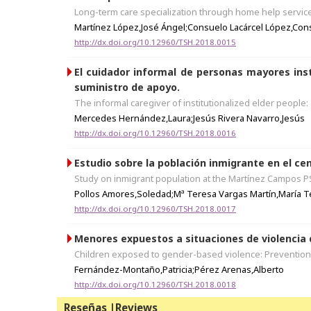
Long-term care specialization through home help service 
Martínez López,José Ángel;Consuelo Lacárcel López,Con
http://dx.doi.org/10.12960/TSH.2018.0015
El cuidador informal de personas mayores insti
suministro de apoyo.
The informal caregiver of institutionalized elder people
Mercedes Hernández,Laura;Jesús Rivera Navarro,Jesús
http://dx.doi.org/10.12960/TSH.2018.0016
Estudio sobre la población inmigrante en el cen
Study on inmigrant population at the Martínez Campos PS
Pollos Amores,Soledad;Mª Teresa Vargas Martín,María T
http://dx.doi.org/10.12960/TSH.2018.0017
Menores expuestos a situaciones de violencia 
Children exposed to gender-based violence: Prevention 
Fernández-Montaño,Patricia;Pérez Arenas,Alberto
http://dx.doi.org/10.12960/TSH.2018.0018
Reseñas |Reviews