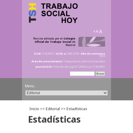
A
A
A
Revista editada por el
Colegio
Oficial de Trabajo Social
de
Madrid
ISSN
1134-0991 /
ISSN-e
2340-2539 /
Año de comienzo
1993
Área de conocimiento
: Trabajo Social y Servicios Sociales
Journal DOI:
http://dx.doi.org/10.12960/issn.1134-0991
Inicio
>> Editorial >> Estadísticas
Estadísticas