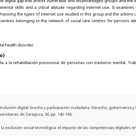
he digital gap that affects vulnerable and disadvantaged groups and the
umental skills and a critical attitude regarding internet use. It examines 
asising the types of internet use studied in this group and the actions 
 centres belonging to the network of social care centres for persons wit
ntal health disorder.
o)
ada a la rehabilitación psicosocial de personas con trastorno mental. Trab
 inclusión digital: brecha y participación ciudadana. Derecho, gobernanza y 
ersitarias de Zaragoza, 30, pp. 143-166.
y la exclusión social tecnológica: el impacto de las competencias digitales en