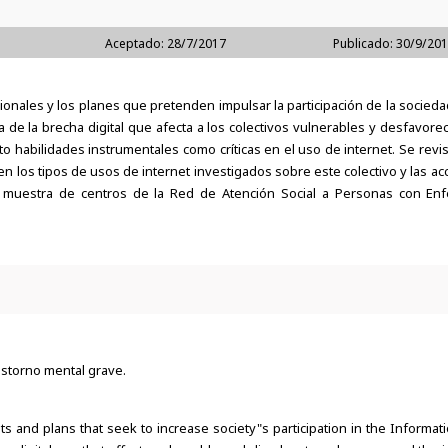
Aceptado: 28/7/2017
Publicado: 30/9/20
nales y los planes que pretenden impulsar la participación de la socieda
de la brecha digital que afecta a los colectivos vulnerables y desfavore
to habilidades instrumentales como críticas en el uso de internet. Se revisa
n los tipos de usos de internet investigados sobre este colectivo y las a
una muestra de centros de la Red de Atención Social a Personas con E
trastorno mental grave.
nts and plans that seek to increase society"s participation in the Inform