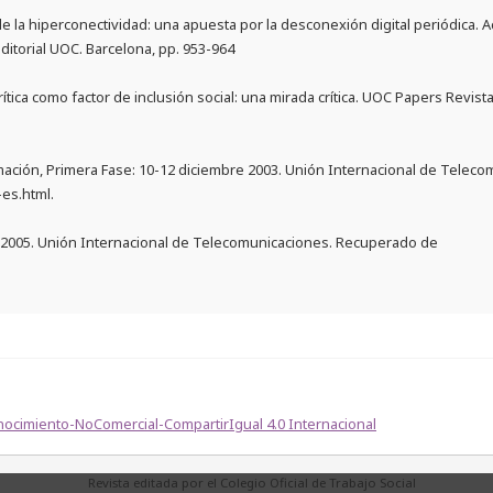
de la hiperconectividad: una apuesta por la desconexión digital periódica. 
ditorial UOC. Barcelona, pp. 953-964
al crítica como factor de inclusión social: una mirada crítica. UOC Papers Revis
ación, Primera Fase: 10-12 diciembre 2003. Unión Internacional de Teleco
es.html.
 2005. Unión Internacional de Telecomunicaciones. Recuperado de
ocimiento-NoComercial-CompartirIgual 4.0 Internacional
Revista editada por el Colegio Oficial de Trabajo Social