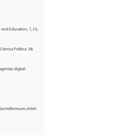
and Education, 7, (1),
encia Política. 38,
agenda-digital-
da/millennium.shtml