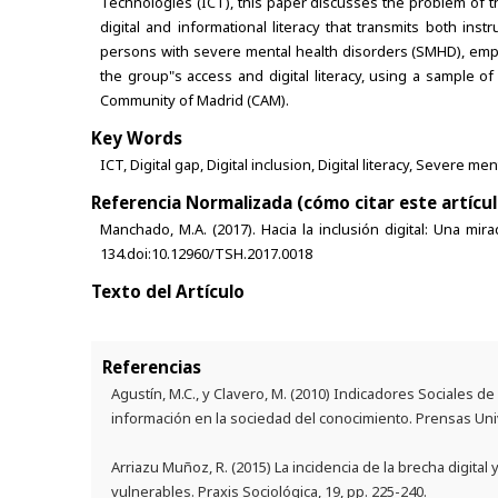
Technologies (ICT), this paper discusses the problem of t
digital and informational literacy that transmits both instr
persons with severe mental health disorders (SMHD), emph
the group"s access and digital literacy, using a sample of
Community of Madrid (CAM).
Key Words
ICT, Digital gap, Digital inclusion, Digital literacy, Severe me
Referencia Normalizada (cómo citar este artícul
Manchado, M.A. (2017). Hacia la inclusión digital: Una mir
134.doi:10.12960/TSH.2017.0018
Texto del Artículo
Referencias
Agustín, M.C., y Clavero, M. (2010) Indicadores Sociales de
información en la sociedad del conocimiento. Prensas Univ
Arriazu Muñoz, R. (2015) La incidencia de la brecha digital 
vulnerables. Praxis Sociológica, 19, pp. 225-240.