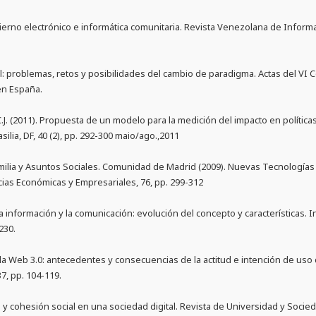
rno electrónico e informática comunitaria. Revista Venezolana de Informa
tal: problemas, retos y posibilidades del cambio de paradigma. Actas del VI 
en España.
C.J. (2011). Propuesta de un modelo para la medición del impacto en políticas
silia, DF, 40 (2), pp. 292-300 maio/ago.,2011
milia y Asuntos Sociales. Comunidad de Madrid (2009). Nuevas Tecnologías 
cias Económicas y Empresariales, 76, pp. 299-312
la información y la comunicación: evolución del concepto y características. I
230.
 la Web 3.0: antecedentes y consecuencias de la actitud e intención de uso 
7, pp. 104-119.
ión y cohesión social en una sociedad digital. Revista de Universidad y Soci