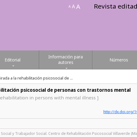
Revista edita
A
A
A
Información para
Editorial
Números
autores
rada a la rehabilitación psicosocial de ...
abilitación psicosocial de personas con trastornos mental
rehabilitation in persons with mental illness ]
http://dx.doi.org
ocial y Trabajador Social. Centro de Rehabilitación Psicosocial Villaverde (Mad