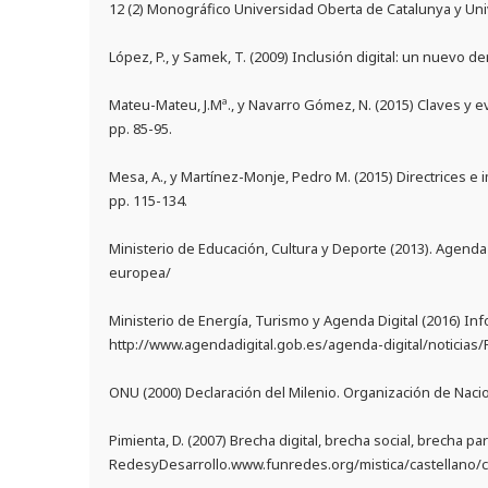
12 (2) Monográfico Universidad Oberta de Catalunya y Univ
López, P., y Samek, T. (2009) Inclusión digital: un nuevo de
Mateu-Mateu, J.Mª., y Navarro Gómez, N. (2015) Claves y ev
pp. 85-95.
Mesa, A., y Martínez-Monje, Pedro M. (2015) Directrices e i
pp. 115-134.
Ministerio de Educación, Cultura y Deporte (2013). Agenda
europea/
Ministerio de Energía, Turismo y Agenda Digital (2016) I
http://www.agendadigital.gob.es/agenda-digital/noticia
ONU (2000) Declaración del Milenio. Organización de N
Pimienta, D. (2007) Brecha digital, brecha social, brecha p
RedesyDesarrollo.www.funredes.org/mistica/castellano/c