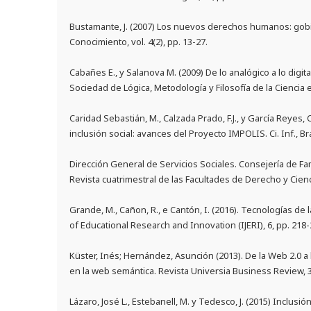
Bustamante, J. (2007) Los nuevos derechos humanos: gobie
Conocimiento, vol. 4(2), pp. 13-27.
Cabañes E., y Salanova M. (2009) De lo analógico a lo digi
Sociedad de Lógica, Metodología y Filosofía de la Ciencia 
Caridad Sebastián, M., Calzada Prado, F.J., y García Reyes, 
inclusión social: avances del Proyecto IMPOLIS. Ci. Inf., Bra
Dirección General de Servicios Sociales. Consejería de Fa
Revista cuatrimestral de las Facultades de Derecho y Cien
Grande, M., Cañon, R., e Cantón, I. (2016). Tecnologías de 
of Educational Research and Innovation (IJERI), 6, pp. 218-
Küster, Inés; Hernández, Asunción (2013). De la Web 2.0 a
en la web semántica. Revista Universia Business Review, 3
Lázaro, José L., Estebanell, M. y Tedesco, J. (2015) Inclus