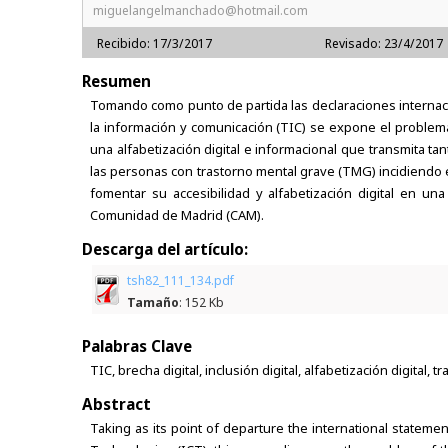
miguelangelmanchado@hotmail.com
Recibido: 17/3/2017
Revisado: 23/4/2017
Resumen
Tomando como punto de partida las declaraciones internacio
la información y comunicación (TIC) se expone el problema 
una alfabetización digital e informacional que transmita tan
las personas con trastorno mental grave (TMG) incidiendo e
fomentar su accesibilidad y alfabetización digital en 
Comunidad de Madrid (CAM).
Descarga del artículo:
tsh82_111_134.pdf
Tamaño
: 152 Kb
Palabras Clave
TIC, brecha digital, inclusión digital, alfabetización digital, 
Abstract
Taking as its point of departure the international stateme