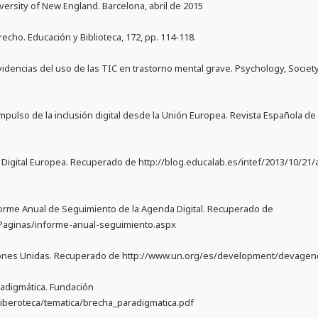
ersity of New England. Barcelona, abril de 2015
recho. Educación y Biblioteca, 172, pp. 114-118.
idencias del uso de las TIC en trastorno mental grave. Psychology, Society 
mpulso de la inclusión digital desde la Unión Europea. Revista Española de Ci
 Digital Europea. Recuperado de http://blog.educalab.es/intef/2013/10/21/
nforme Anual de Seguimiento de la Agenda Digital. Recuperado de
s/Paginas/informe-anual-seguimiento.aspx
aciones Unidas. Recuperado de http://www.un.org/es/development/devagen
aradigmática. Fundación
iberoteca/tematica/brecha_paradigmatica.pdf