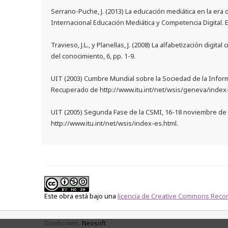
Serrano-Puche, J. (2013) La educación mediática en la era 
Internacional Educación Mediática y Competencia Digital. E
Travieso, J.L., y Planellas, J. (2008) La alfabetización digit
del conocimiento, 6, pp. 1-9.
UIT (2003) Cumbre Mundial sobre la Sociedad de la Inform
Recuperado de http://www.itu.int/net/wsis/geneva/index-
UIT (2005) Segunda Fase de la CSMI, 16-18 noviembre de
http://www.itu.int/net/wsis/index-es.html.
Este obra está bajo una
licencia de Creative Commons Recon
TOP
Diseño web,
Neosoft