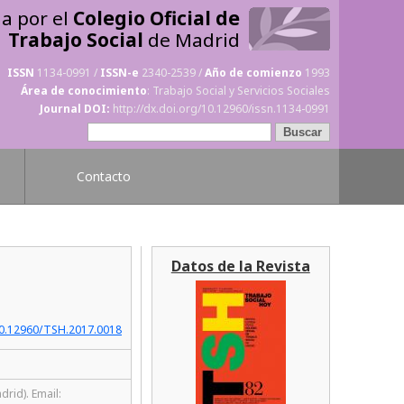
da por el
Colegio Oficial de
Trabajo Social
de Madrid
ISSN
1134-0991 /
ISSN-e
2340-2539 /
Año de comienzo
1993
Área de conocimiento
: Trabajo Social y Servicios Sociales
Journal DOI:
http://dx.doi.org/10.12960/issn.1134-0991
Contacto
Datos de la Revista
/10.12960/TSH.2017.0018
rid). Email: